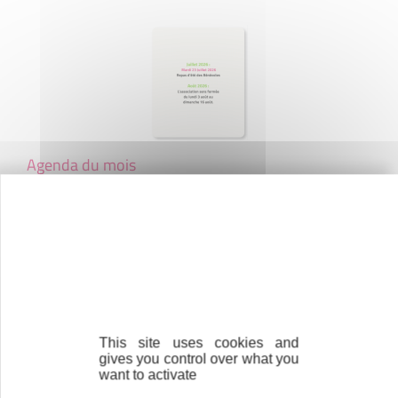
Agenda du mois
Ne manquez pas nos prochains rendez-vous !
PUBLIÉ LE 11 MAI 2026
This site uses cookies and
gives you control over what you
want to activate
Initiative Bellegarde - Pays de Gex