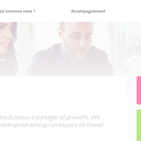
nous ?
Accompagnement
Qui sommes nous ?
Accompagnement
de proximité
s bénévoles
nancements
es Entrepreneurs
LLEY
lés
age chez IBPG: Un rouage de la
rouage de la réussite
nce
iative Remarquable
s bureaux à partager et privatifs, des
’entreprise ainsi qu’un espace de travail