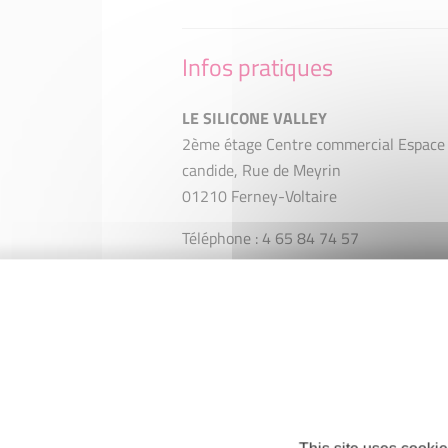
Infos pratiques
LE SILICONE VALLEY
2ème étage Centre commercial Espace
candide, Rue de Meyrin
01210 Ferney-Voltaire
Téléphone : 4 65 84 74 57
contact@lesiliconevalley.fr
https://www.lesiliconevalley.fr/
Instagram