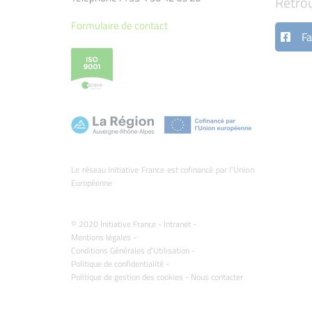
Retro
Formulaire de contact
Fa
Le réseau Initiative France est cofinancé par l’Union
Européenne
© 2020 Initiative France -
Intranet
-
Mentions légales
-
Conditions Générales d'Utilisation
-
Politique de confidentialité
-
Politique de gestion des cookies
-
Nous contacter