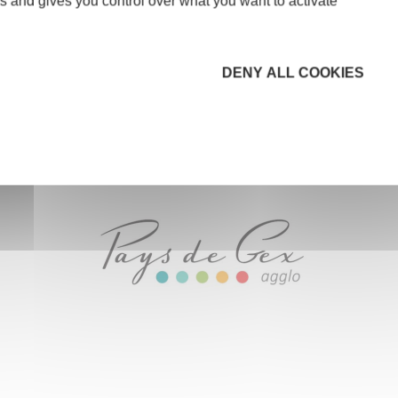
s and gives you control over what you want to activate
DENY ALL COOKIES