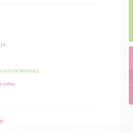
024
S AUX ENTREPRISES
ne Valley
se